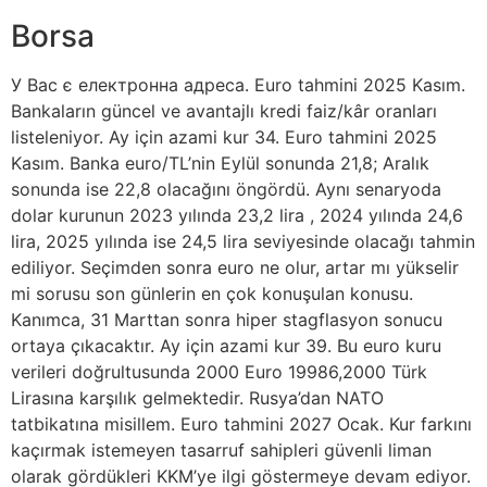
Borsa
У Вас є електронна адреса. Euro tahmini 2025 Kasım.
Bankaların güncel ve avantajlı kredi faiz/kâr oranları
listeleniyor. Ay için azami kur 34. Euro tahmini 2025
Kasım. Banka euro/TL’nin Eylül sonunda 21,8; Aralık
sonunda ise 22,8 olacağını öngördü. Aynı senaryoda
dolar kurunun 2023 yılında 23,2 lira , 2024 yılında 24,6
lira, 2025 yılında ise 24,5 lira seviyesinde olacağı tahmin
ediliyor. Seçimden sonra euro ne olur, artar mı yükselir
mi sorusu son günlerin en çok konuşulan konusu.
Kanımca, 31 Marttan sonra hiper stagflasyon sonucu
ortaya çıkacaktır. Ay için azami kur 39. Bu euro kuru
verileri doğrultusunda 2000 Euro 19986,2000 Türk
Lirasına karşılık gelmektedir. Rusya’dan NATO
tatbikatına misillem. Euro tahmini 2027 Ocak. Kur farkını
kaçırmak istemeyen tasarruf sahipleri güvenli liman
olarak gördükleri KKM’ye ilgi göstermeye devam ediyor.