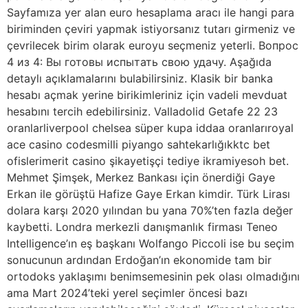
Sayfamıza yer alan euro hesaplama aracı ile hangi para
biriminden çeviri yapmak istiyorsanız tutarı girmeniz ve
çevrilecek birim olarak euroyu seçmeniz yeterli. Вопрос
4 из 4: Вы готовы испытать свою удачу. Aşağıda
detaylı açıklamalarını bulabilirsiniz. Klasik bir banka
hesabı açmak yerine birikimleriniz için vadeli mevduat
hesabını tercih edebilirsiniz. Valladolid Getafe 22 23
oranlarliverpool chelsea süper kupa iddaa oranlarıroyal
ace casino codesmilli piyango sahtekarlığıkktc bet
ofislerimerit casino şikayetişçi tediye ikramiyesoh bet.
Mehmet Şimşek, Merkez Bankası için önerdiği Gaye
Erkan ile görüştü Hafize Gaye Erkan kimdir. Türk Lirası
dolara karşı 2020 yılından bu yana 70%’ten fazla değer
kaybetti. Londra merkezli danışmanlık firması Teneo
Intelligence’ın eş başkanı Wolfango Piccoli ise bu seçim
sonucunun ardından Erdoğan’ın ekonomide tam bir
ortodoks yaklaşımı benimsemesinin pek olası olmadığını
ama Mart 2024’teki yerel seçimler öncesi bazı