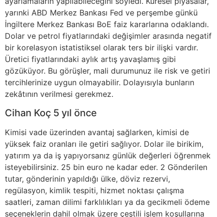
ayarlamaların yapılabileceğini söyledi. Küresel piyasalar,
yarınki ABD Merkez Bankası Fed ve perşembe günkü
İngiltere Merkez Bankası BoE faiz kararlarına odaklandı.
Dolar ve petrol fiyatlarındaki değişimler arasında negatif
bir korelasyon istatistiksel olarak ters bir ilişki vardır.
Üretici fiyatlarındaki aylık artış yavaşlamış gibi
gözüküyor. Bu görüşler, mali durumunuz ile risk ve getiri
tercihlerinize uygun olmayabilir. Dolayısıyla bunların
zekâtının verilmesi gerekmez.
Cihan Koç 5 yıl önce
Kimisi vade üzerinden avantaj sağlarken, kimisi de
yüksek faiz oranları ile getiri sağlıyor. Dolar ile birikim,
yatırım ya da iş yapıyorsanız günlük değerleri öğrenmek
isteyebilirsiniz. 25 bin euro ne kadar eder. 2 Gönderilen
tutar, gönderinin yapıldığı ülke, döviz rezervi,
regülasyon, kimlik tespiti, hizmet noktası çalışma
saatleri, zaman dilimi farklılıkları ya da gecikmeli ödeme
seçeneklerin dahil olmak üzere çeştili işlem koşullarına