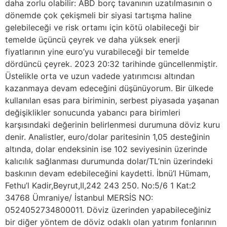
daha zorlu olabilir: ABD borç tavanının uzatılmasının o
dönemde çok çekişmeli bir siyasi tartışma haline
gelebileceği ve risk ortamı için kötü olabileceği bir
temelde üçüncü çeyrek ve daha yüksek enerji
fiyatlarının yine euro’yu vurabileceği bir temelde
dördüncü çeyrek. 2023 20:32 tarihinde güncellenmiştir.
Üstelikle orta ve uzun vadede yatırımcısı altından
kazanmaya devam edeceğini düşünüyorum. ​Bir ülkede
kullanılan esas para biriminin, serbest piyasada yaşanan
değişiklikler sonucunda yabancı para birimleri
karşısındaki değerinin belirlenmesi durumuna döviz kuru
denir. Analistler, euro/dolar paritesinin 1,05 desteğinin
altında, dolar endeksinin ise 102 seviyesinin üzerinde
kalıcılık sağlanması durumunda dolar/TL’nin üzerindeki
baskının devam edebileceğini kaydetti. İbnü’l Hümam,
Fethu’l Kadir,Beyrut,II,242 243 250. No:5/6 1 Kat:2
34768 Ümraniye/ İstanbul MERSİS NO:
0524052734800011. Döviz üzerinden yapabileceğiniz
bir diğer yöntem de döviz odaklı olan yatırım fonlarının