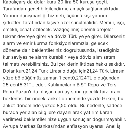
Kapalıçarşı’da dolar kuru 20 lira 50 kuruşu geçti.
Tarafından genel bilgilendirme amaçlı sağlanmaktadır.
Yatırım danışmanlığı hizmeti, üçüncü kişi yatırım
şirketleri tarafından kişiye özel sunulmalıdır. Memur, işçi,
emekli, esnaf ezilecek. Vazgeçilmiş önemli projeler
tekrar devreye girer ve döviz Türkiye’ye girer. Dilerseniz
alarm ve emir kurma fonksiyonlarımızla, gelecek
döneme dair beklentileriniz doğrultusunda, istediğiniz
kur seviyesine alarm kurabilir veya döviz alım satım
talimatı verebilirsiniz. Bu içeriklerin iktibas hakkı saklıdır.
Dolar kuru21,24 Türk Lirası olduğu için21,24 Türk Lirasını
yüze böldüğümüz zaman 1 cent0,2124TL olduğundan
25 cent5,31TL eder. Katılımcıların BİST Repo ve Ters
Repo Pazarı’nda oluşan cari ay sonu gecelik faiz oranı
beklentisi bir önceki anket döneminde yüzde 9 iken, bu
anket döneminde yüzde 8,50 oldu. Bu nedenle, sadece
burada yer alan bilgilere dayanılarak yatırım kararı
verilmesi beklentilerinize uygun sonuçlar doğurmayabilir.
Avrupa Merkez Bankası’ndan enflasyon uyarısı. Anel İş