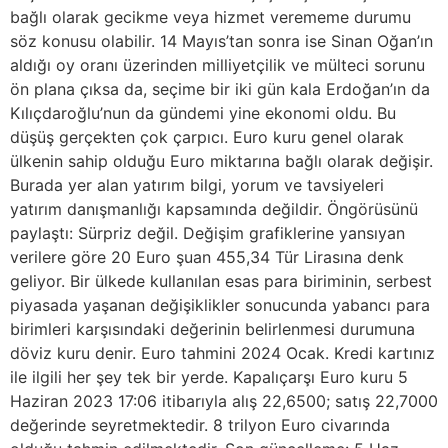
bağlı olarak gecikme veya hizmet verememe durumu
söz konusu olabilir. 14 Mayıs’tan sonra ise Sinan Oğan’ın
aldığı oy oranı üzerinden milliyetçilik ve mülteci sorunu
ön plana çıksa da, seçime bir iki gün kala Erdoğan’ın da
Kılıçdaroğlu’nun da gündemi yine ekonomi oldu. Bu
düşüş gerçekten çok çarpıcı. Euro kuru genel olarak
ülkenin sahip olduğu Euro miktarına bağlı olarak değişir.
Burada yer alan yatırım bilgi, yorum ve tavsiyeleri
yatırım danışmanlığı kapsamında değildir. Öngörüsünü
paylaştı: Sürpriz değil. Değişim grafiklerine yansıyan
verilere göre 20 Euro şuan 455,34 Tür Lirasına denk
geliyor. ​Bir ülkede kullanılan esas para biriminin, serbest
piyasada yaşanan değişiklikler sonucunda yabancı para
birimleri karşısındaki değerinin belirlenmesi durumuna
döviz kuru denir. Euro tahmini 2024 Ocak. Kredi kartınız
ile ilgili her şey tek bir yerde. Kapalıçarşı Euro kuru 5
Haziran 2023 17:06 itibarıyla alış 22,6500; satış 22,7000
değerinde seyretmektedir. 8 trilyon Euro civarında