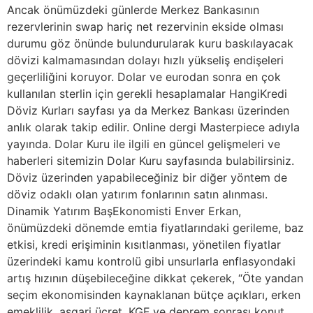
Ancak önümüzdeki günlerde Merkez Bankasının
rezervlerinin swap hariç net rezervinin ekside olması
durumu göz önünde bulundurularak kuru baskılayacak
dövizi kalmamasından dolayı hızlı yükseliş endişeleri
geçerliliğini koruyor. Dolar ve eurodan sonra en çok
kullanılan sterlin için gerekli hesaplamalar HangiKredi
Döviz Kurları sayfası ya da Merkez Bankası üzerinden
anlık olarak takip edilir. Online dergi Masterpiece adıyla
yayında. Dolar Kuru ile ilgili en güncel gelişmeleri ve
haberleri sitemizin Dolar Kuru sayfasında bulabilirsiniz.
Döviz üzerinden yapabileceğiniz bir diğer yöntem de
döviz odaklı olan yatırım fonlarının satın alınması.
Dinamik Yatırım BaşEkonomisti Enver Erkan,
önümüzdeki dönemde emtia fiyatlarındaki gerileme, baz
etkisi, kredi erişiminin kısıtlanması, yönetilen fiyatlar
üzerindeki kamu kontrolü gibi unsurlarla enflasyondaki
artış hızının düşebileceğine dikkat çekerek, “Öte yandan
seçim ekonomisinden kaynaklanan bütçe açıkları, erken
emeklilik, asgari ücret, KGF ve deprem sonrası konut