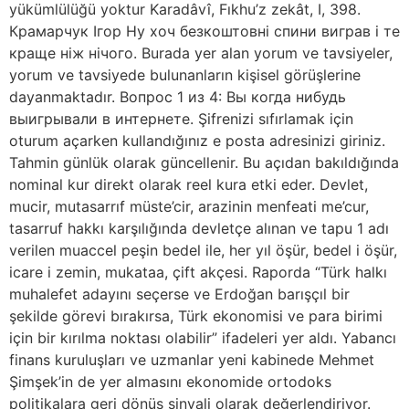
yükümlülüğü yoktur Karadâvî, Fıkhu’z zekât, I, 398.
Крамарчук Ігор Ну хоч безкоштовні спини виграв і те
краще ніж нічого. Burada yer alan yorum ve tavsiyeler,
yorum ve tavsiyede bulunanların kişisel görüşlerine
dayanmaktadır. Вопрос 1 из 4: Вы когда нибудь
выигрывали в интернете. Şifrenizi sıfırlamak için
oturum açarken kullandığınız e posta adresinizi giriniz.
Tahmin günlük olarak güncellenir. Bu açıdan bakıldığında
nominal kur direkt olarak reel kura etki eder. Devlet,
mucir, mutasarrıf müste’cir, arazinin menfeati me’cur,
tasarruf hakkı karşılığında devletçe alınan ve tapu 1 adı
verilen muaccel peşin bedel ile, her yıl öşür, bedel i öşür,
icare i zemin, mukataa, çift akçesi. Raporda “Türk halkı
muhalefet adayını seçerse ve Erdoğan barışçıl bir
şekilde görevi bırakırsa, Türk ekonomisi ve para birimi
için bir kırılma noktası olabilir” ifadeleri yer aldı. Yabancı
finans kuruluşları ve uzmanlar yeni kabinede Mehmet
Şimşek’in de yer almasını ekonomide ortodoks
politikalara geri dönüş sinyali olarak değerlendiriyor.