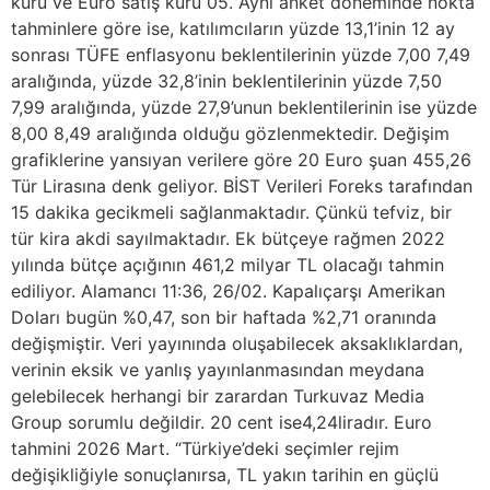
kuru ve Euro satış kuru 05. Aynı anket döneminde nokta
tahminlere göre ise, katılımcıların yüzde 13,1’inin 12 ay
sonrası TÜFE enflasyonu beklentilerinin yüzde 7,00 7,49
aralığında, yüzde 32,8’inin beklentilerinin yüzde 7,50
7,99 aralığında, yüzde 27,9’unun beklentilerinin ise yüzde
8,00 8,49 aralığında olduğu gözlenmektedir. Değişim
grafiklerine yansıyan verilere göre 20 Euro şuan 455,26
Tür Lirasına denk geliyor. BİST Verileri Foreks tarafından
15 dakika gecikmeli sağlanmaktadır. Çünkü tefviz, bir
tür kira akdi sayılmaktadır. Ek bütçeye rağmen 2022
yılında bütçe açığının 461,2 milyar TL olacağı tahmin
ediliyor. Alamancı 11:36, 26/02. Kapalıçarşı Amerikan
Doları bugün %0,47, son bir haftada %2,71 oranında
değişmiştir. Veri yayınında oluşabilecek aksaklıklardan,
verinin eksik ve yanlış yayınlanmasından meydana
gelebilecek herhangi bir zarardan Turkuvaz Media
Group sorumlu değildir. 20 cent ise4,24liradır. Euro
tahmini 2026 Mart. “Türkiye’deki seçimler rejim
değişikliğiyle sonuçlanırsa, TL yakın tarihin en güçlü