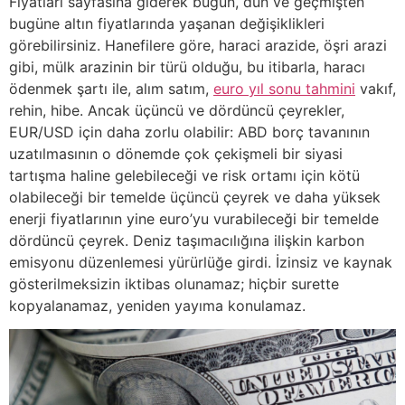
Fiyatları sayfasına giderek bugün, dün ve geçmişten
bugüne altın fiyatlarında yaşanan değişiklikleri
görebilirsiniz. Hanefilere göre, haraci arazide, öşri arazi
gibi, mülk arazinin bir türü olduğu, bu itibarla, haracı
ödenmek şartı ile, alım satım,
euro yıl sonu tahmini
vakıf,
rehin, hibe. Ancak üçüncü ve dördüncü çeyrekler,
EUR/USD için daha zorlu olabilir: ABD borç tavanının
uzatılmasının o dönemde çok çekişmeli bir siyasi
tartışma haline gelebileceği ve risk ortamı için kötü
olabileceği bir temelde üçüncü çeyrek ve daha yüksek
enerji fiyatlarının yine euro’yu vurabileceği bir temelde
dördüncü çeyrek. Deniz taşımacılığına ilişkin karbon
emisyonu düzenlemesi yürürlüğe girdi. İzinsiz ve kaynak
gösterilmeksizin iktibas olunamaz; hiçbir surette
kopyalanamaz, yeniden yayıma konulamaz.