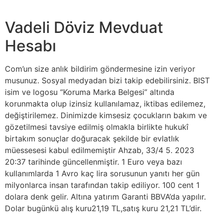
Vadeli Döviz Mevduat
Hesabı
Com’un size anlık bildirim göndermesine izin veriyor
musunuz. Sosyal medyadan bizi takip edebilirsiniz. BIST
isim ve logosu “Koruma Marka Belgesi” altında
korunmakta olup izinsiz kullanılamaz, iktibas edilemez,
değiştirilemez. Dinimizde kimsesiz çocukların bakım ve
gözetilmesi tavsiye edilmiş olmakla birlikte hukukî
birtakım sonuçlar doğuracak şekilde bir evlatlık
müessesesi kabul edilmemiştir Ahzab, 33/4 5. 2023
20:37 tarihinde güncellenmiştir. 1 Euro veya bazı
kullanımlarda 1 Avro kaç lira sorusunun yanıtı her gün
milyonlarca insan tarafından takip ediliyor. 100 cent 1
dolara denk gelir. Altına yatırım Garanti BBVA’da yapılır.
Dolar bugünkü alış kuru21,19 TL,satış kuru 21,21 TL’dir.