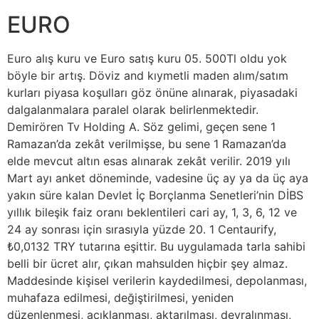
EURO
Euro alış kuru ve Euro satış kuru 05. 500Tl oldu yok
böyle bir artış. ​Döviz and kıymetli maden alım/satım
kurları piyasa koşulları göz önüne alınarak, piyasadaki
dalgalanmalara paralel olarak belirlenmektedir.
Demirören Tv Holding A. Söz gelimi, geçen sene 1
Ramazan’da zekât verilmişse, bu sene 1 Ramazan’da
elde mevcut altın esas alınarak zekât verilir. 2019 yılı
Mart ayı anket döneminde, vadesine üç ay ya da üç aya
yakın süre kalan Devlet İç Borçlanma Senetleri’nin DİBS
yıllık bileşik faiz oranı beklentileri cari ay, 1, 3, 6, 12 ve
24 ay sonrası için sırasıyla yüzde 20. 1 Centaurify,
₺0,0132 TRY tutarına eşittir. Bu uygulamada tarla sahibi
belli bir ücret alır, çıkan mahsulden hiçbir şey almaz.
Maddesinde kişisel verilerin kaydedilmesi, depolanması,
muhafaza edilmesi, değiştirilmesi, yeniden
düzenlenmesi, açıklanması, aktarılması, devralınması,