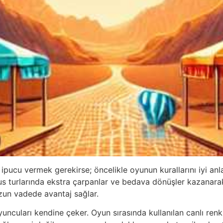
ipucu vermek gerekirse; öncelikle oyunun kurallarını iyi an
us turlarında ekstra çarpanlar ve bedava dönüşler kazanarak ö
uzun vadede avantaj sağlar.
oyuncuları kendine çeker. Oyun sırasında kullanılan canlı renk