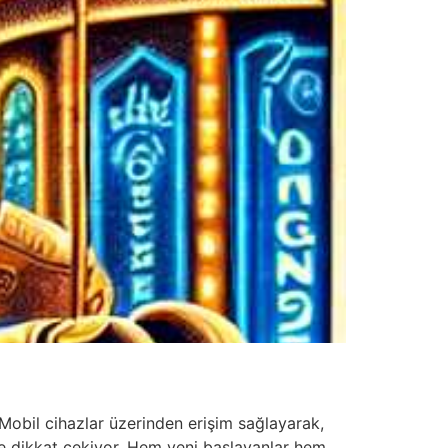
Mobil cihazlar üzerinden erişim sağlayarak,
le dikkat çekiyor. Hem yeni başlayanlar hem