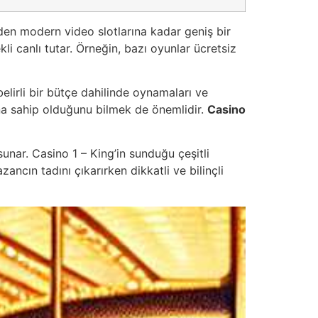
den modern video slotlarına kadar geniş bir
li canlı tutar. Örneğin, bazı oyunlar ücretsiz
belirli bir bütçe dahilinde oynamaları ve
ına sahip olduğunu bilmek de önemlidir.
Casino
unar. Casino 1 – King’in sunduğu çeşitli
ncın tadını çıkarırken dikkatli ve bilinçli