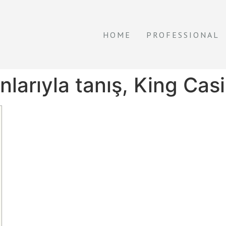
HOME
PROFESSIONAL
nlarıyla tanış, King Cas