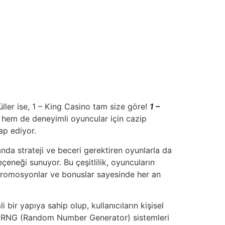
ler ise, 1 – King Casino tam size göre!
1 –
ar hem de deneyimli oyuncular için cazip
ap ediyor.
nda strateji ve beceri gerektiren oyunlarla da
çeneği sunuyor. Bu çeşitlilik, oyuncuların
n promosyonlar ve bonuslar sayesinde her an
i bir yapıya sahip olup, kullanıcıların kişisel
için RNG (Random Number Generator) sistemleri