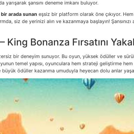
rda yarışarak şansını deneme imkanı buluyor.
 bir arada sunan
eşsiz bir platform olarak öne çıkıyor. He
rmda, siz de yerinizi alın ve kazanmaya başlayın! Şansınızı 
 – King Bonanza Fırsatını Yaka
ersiz bir deneyim sunuyor. Bu oyun, yüksek ödüller ve sürük
Oyunun temel yapısı, oyunculara hem strateji geliştirme hem 
te büyük ödüller kazanma umuduyla heyecan dolu anlar yaşa