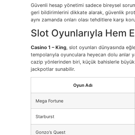
Güvenli hesap yönetimi sadece bireysel sorumlu
geri bildirimlerini dikkate alarak, güvenlik p
aynı zamanda onları olası tehditlere karşı koru
Slot Oyunlarıyla Hem 
Casino 1 – King
, slot oyunları dünyasında eğle
tempolarıyla oyunculara heyecan dolu anlar ya
cazip yönlerinden biri, küçük bahislerle büyük
jackpotlar sunabilir.
Oyun Adı
Mega Fortune
Starburst
Gonzo’s Quest