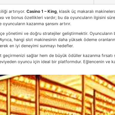
liği artırıyor.
Casino 1 – King
, klasik üç makaralı makineler
ve bonus özellikleri vardır; bu da oyuncuların ilgisini sürek
e oyuncuların kazanma şansını artırır.
çe yönetimi ve doğru stratejiler geliştirmektir. Oyuncuların 
r. Ayrıca, hangi slot makinesinin daha yüksek ödeme oranlar
erek en iyi deneyimi sunmayı hedefler.
t geçirmenizi sağlar hem de büyük ödüller kazanma fırsatı s
iyeden oyuncu için ideal bir platformdur. Eğlencenin ve kaza