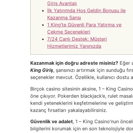
Giriş Avantajı
İlk Yatırımda Hoş Geldin Bonusu ile
Kazanma Şansı
1 King’te Güvenli Para Yatırma ve
Çekme Seçenekleri
7/24 Canlı Destek: Müşteri
Hizmetlerimiz Yanınızda
Kazanmak için doğru adreste misiniz?
Eğer a
King Giriş
, şansınızı artırmak için sunduğu f
seçenekler mevcut. Özellikle, kullanıcı dostu
Birçok casino sitesinin aksine, 1 – King Casi
öne çıkıyor. Pokerden blackjack’e, rulet masal
kendi yeteneklerini keşfetmelerine ve gelişti
kazanç fırsatları yakalayabilirsiniz.
Güvenlik ve adalet
, 1 – King Casino’nun önceli
bilgilerini korumak için en son teknolojiyle 