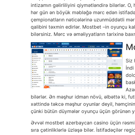
intizamın gəlirliliyini qiymətləndirə bilərlə
hər gün ən böyük məbləğə mərc edən istifadəçi 
çempionatların nəticələrinə uzunmüddətli mərc
qalibini təxmin edirlər. Mostbet –in oyunçu kab
bilərsiniz. Mərc və əməliyyatların tarixinə 
Mo
Siz 
İnd
dold
bask
Azər
bilərlər. Ən məşhur idman növü, əlbəttə ki, f
xəttində təkcə məşhur oyunlar deyil, həmçini
çünki bütün düymələr oyunçu üçün görünən ye
Əvvəl mostbet azerbaycan casino üçün rəsmi s
sıra çətinliklərlə üzləşə bilər. İstifadəçilər 