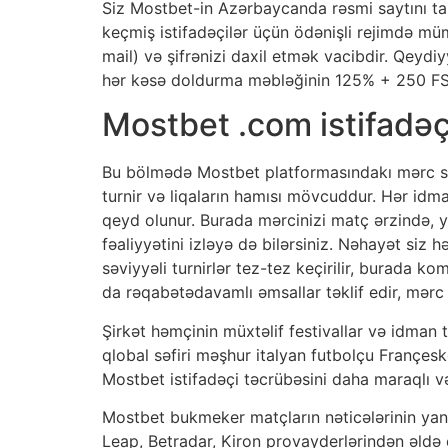
Siz Mostbet-in Azərbaycanda rəsmi saytını ta
keçmiş istifadəçilər üçün ödənişli rejimdə mü
mail) və şifrənizi daxil etmək vacibdir. Qe
hər kəsə doldurma məbləğinin 125% + 250 FS m
Mostbet .com istifadəçi
Bu bölmədə Mostbet platformasındakı mərc seç
turnir və liqaların hamısı mövcuddur. Hər idm
qeyd olunur. Burada mərcinizi matç ərzində, 
fəaliyyətini izləyə də bilərsiniz. Nəhayət siz
səviyyəli turnirlər tez-tez keçirilir, burada k
da rəqabətədavamlı əmsallar təklif edir, mərc 
Şirkət həmçinin müxtəlif festivallar və idman 
qlobal səfiri məşhur italyan futbolçu Franç
Mostbet istifadəçi təcrübəsini daha maraqlı v
Mostbet bukmeker matçların nəticələrinin yanı
Leap, Betradar, Kiron provayderlərindən əldə 