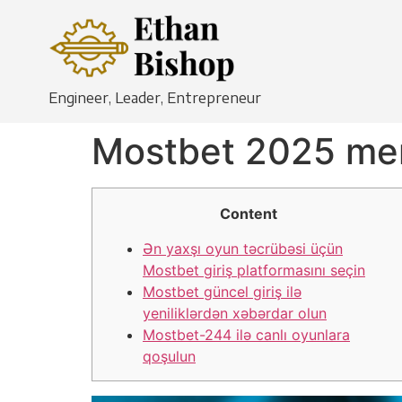
Engineer, Leader, Entrepreneur
Mostbet 2025 merc
Content
Ən yaxşı oyun təcrübəsi üçün
Mostbet giriş platformasını seçin
Mostbet güncel giriş ilə
yeniliklərdən xəbərdar olun
Mostbet-244 ilə canlı oyunlara
qoşulun