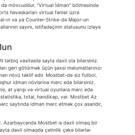
an da mövcuddur. “Virtual İdman” bölməsində
rts həvəskarları virtual fənlər üzrə
nal-ın və ya Counter-Strike-də Major-un
larının sayını, istifadəçinin statusunu izləyə
lun
ətbiq vasitəsilə sayta daxil ola bilərsiniz.
rı geri götürmək üçün şəxsi məlumatlarınızı
 növü təklif edir. Mostbet-də siz futbol, ​​
məşhur idman növlərinə mərc edə bilərsiniz.
nis, at yarışı və virtual oyunlara mərc edə
tatistika, total, handikap, var. Mostbet Az
 mərc saytında idman mərc etmək çox asandır,
iz. Azərbaycanda Mostbet-ə daxil olmaq bir
ayta daxil olmaqda çətinlik çəkə bilərlər.