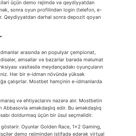
tçiləri üçün demo rejimdə və qeydiyyatdan
k, sonra oyun profilindən login (telefon, e-
ur. Qeydiyyatdan dərhal sonra depozit qoyan
r
 idmanlar arasında ən populyar çempionat,
adisələr, əmsallar və bazarlar barədə məlumat
nksiyası vasitəsilə meydançadakı oyunçuların
rsiniz. Hər bir e-idman növündə yüksək
mağa çalışırlar. Mostbet həmçinin e-idmanlarda
 maraq və ehtiyaclarını nəzərə alır. Mostbetin
an Abbasovla əməkdaşlıq edir. Bu əməkdaşlıq
esabı doldurmaq üçün bir üsul seçməlidir.
ı göstərir. Oyunlar Golden Race, 1×2 Gaming,
sçilər demo rejimindən istifadə edərək virtual