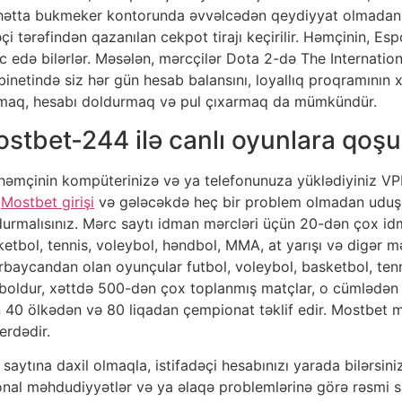
r. O, hətta bukmeker kontorunda əvvəlcədən qeydiyyat olmad
tərəfindən qazanılan cekpot tirajı keçirilir. Həmçinin, Espo
 edə bilərlər. Məsələn, mərcçilər Dota 2-də The Internatio
inetində siz hər gün hesab balansını, loyallıq proqramının xal
baxmaq, hesabı doldurmaq və pul çıxarmaq da mümkündür.
stbet-244 ilə canlı oyunlara qoşu
həmçinin kompüterinizə və ya telefonunuza yüklədiyiniz VPN t
i
Mostbet girişi
və gələcəkdə heç bir problem olmadan uduşla
urmalısınız. Mərc saytı idman mərcləri üçün 20-dən çox idman
etbol, ​​tennis, voleybol, həndbol, MMA, at yarışı və digər 
baycandan olan oyunçular futbol, ​​voleybol, basketbol, ​​ten
utboldur, xəttdə 500-dən çox toplanmış matçlar, o cümlədən s
n 40 ölkədən və 80 liqadan çempionat təklif edir. Mostbet
rdədir.
aytına daxil olmaqla, istifadəçi hesabınızı yarada bilərsin
regional məhdudiyyətlər və ya əlaqə problemlərinə görə rəsmi s