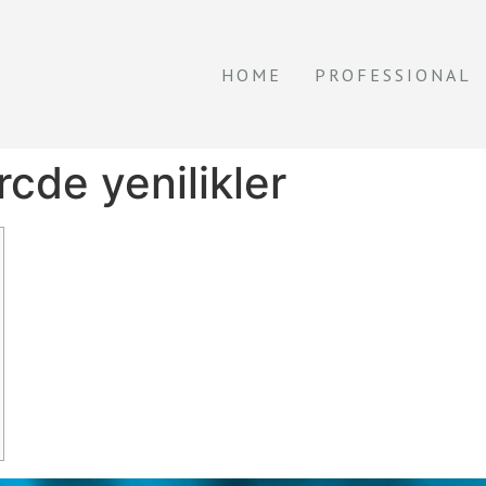
HOME
PROFESSIONAL
de yenilikler