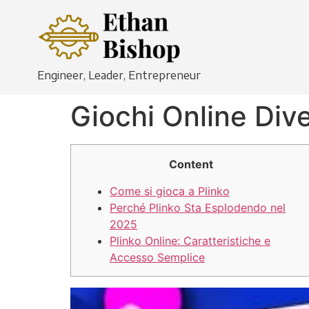
Engineer, Leader, Entrepreneur
Giochi Online Diver
Content
Come si gioca a Plinko
Perché Plinko Sta Esplodendo nel
2025
Plinko Online: Caratteristiche e
Accesso Semplice