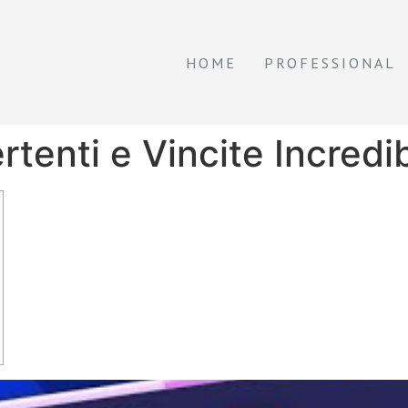
HOME
PROFESSIONAL
tenti e Vincite Incredib