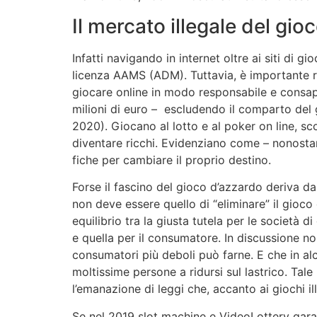
Il mercato illegale del gio
Infatti navigando in internet oltre ai siti di gi
licenza AAMS (ADM). Tuttavia, è importante 
giocare online in modo responsabile e consapev
milioni di euro – escludendo il comparto del gi
2020). Giocano al lotto e al poker on line, sc
diventare ricchi. Evidenziano come – nonostan
fiche per cambiare il proprio destino.
Forse il fascino del gioco d’azzardo deriva da
non deve essere quello di “eliminare” il gioco
equilibrio tra la giusta tutela per le società
e quella per il consumatore. In discussione no
consumatori più deboli può farne. E che in al
moltissime persone a ridursi sul lastrico. Tal
l’emanazione di leggi che, accanto ai giochi il
Se nel 2019 slot machine e VideoLottery garan