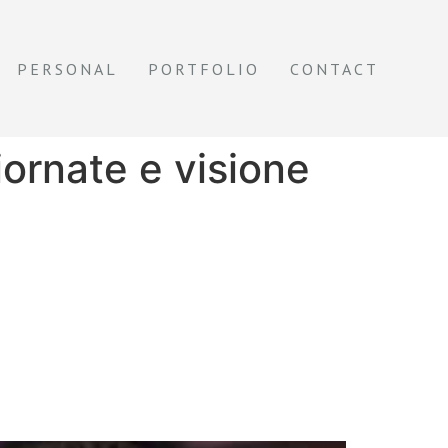
PERSONAL
PORTFOLIO
CONTACT
giornate e visione