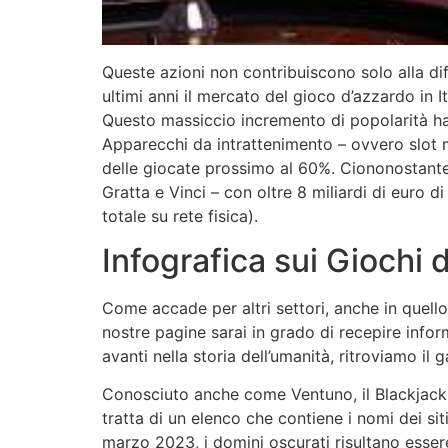
Queste azioni non contribuiscono solo alla dif
ultimi anni il mercato del gioco d’azzardo in I
Questo massiccio incremento di popolarità ha 
Apparecchi da intrattenimento – ovvero slot m
delle giocate prossimo al 60%. Ciononostante 
Gratta e Vinci – con oltre 8 miliardi di euro di
totale su rete fisica).
Infografica sui Giochi
Come accade per altri settori, anche in quello
nostre pagine sarai in grado di recepire info
avanti nella storia dell’umanità, ritroviamo i
Conosciuto anche come Ventuno, il Blackjack è
tratta di un elenco che contiene i nomi dei sit
marzo 2023, i domini oscurati risultano essere