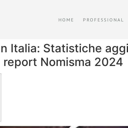
HOME
PROFESSIONAL
n Italia: Statistiche ag
el report Nomisma 2024