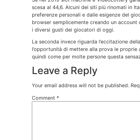
scesa al 44,6. Alcuni dei siti più rinomati in I
preferenze personali e dalle esigenze del giocat
browser semplicemente creando un account dal
i diversi gusti dei giocatori di oggi.
La seconda invece riguarda l’eccitazione della
l’opportunità di mettere alla prova le proprie
quindi come per molte persone questa sensazi
Leave a Reply
Your email address will not be published.
Req
Comment
*