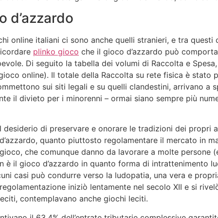
co d’azzardo
ochi online italiani ci sono anche quelli stranieri, e tra ques
ricordare
plinko gioco
che il gioco d’azzardo può comportar
ole. Di seguito la tabella dei volumi di Raccolta e Spesa, s
oco online). Il totale della Raccolta su rete fisica è stato p
ommettono sui siti legali e su quelli clandestini, arrivano 
te il divieto per i minorenni – ormai siano sempre più nume
l desiderio di preservare e onorare le tradizioni dei propri 
 d’azzardo, quanto piuttosto regolamentare il mercato in man
 di gioco, che comunque danno da lavorare a molte persone (e 
n è il gioco d’azzardo in quanto forma di intrattenimento lu
cuni casi può condurre verso la ludopatia, una vera e propr
e regolamentazione iniziò lentamente nel secolo XII e si riv
leciti, contemplavano anche giochi leciti.
tivano il 63,4% dell’entrate tributarie complessive garantit