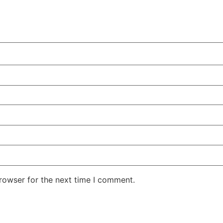
rowser for the next time I comment.